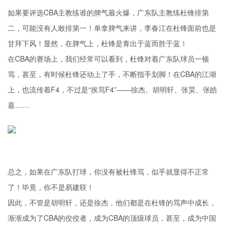
如果要评选CBA主教练谁的脾气最火爆，广东队主教练杜锋排第
二，可能没有人敢排第一！单拿脾气来讲，
李春江
在杜锋面前也是
甘拜下风！显然，在脾气上，杜锋是青出于蓝而胜于蓝！
在CBA的赛场上，我们经常可以看到，杜锋对着广东队球员一顿
骂，甚至，有时候杜锋还动上了手，不断指手划脚！在CBA的江湖
上，也流传着F4，不过是“挨骂F4”——徐杰、
胡明轩
、张昊、张皓
嘉……
总之，如果在广东队打球，你没有被杜锋骂，似乎就显得不正常
了！毕竟，你不是
易建联
！
因此，不管是胡明轩，还是徐杰，他们都是在杜锋的骂声中成长，
渐渐成为了CBA的佼佼者，成为CBA的顶级球员，甚至，成为中国