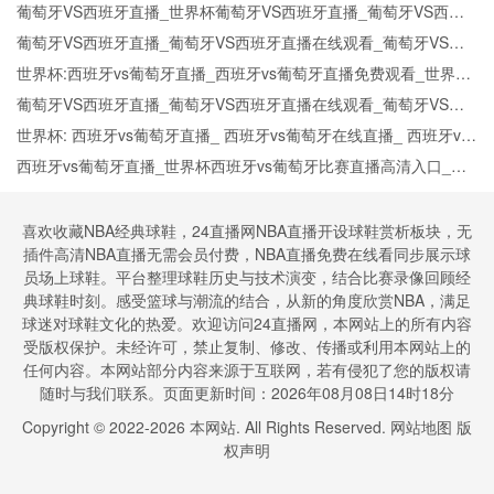
葡萄牙CCTV5直播入口-24直播网
葡萄牙VS西班牙直播_世界杯葡萄牙VS西班牙直播_葡萄牙VS西班
牙在线高清直播
葡萄牙VS西班牙直播_葡萄牙VS西班牙直播在线观看_葡萄牙VS西
班牙实时全场直播入口
世界杯:西班牙vs葡萄牙直播_西班牙vs葡萄牙直播免费观看_世界杯
今日西班牙vs葡萄牙直播在线观看高清视频直播
葡萄牙VS西班牙直播_葡萄牙VS西班牙直播在线观看_葡萄牙VS西
班牙实时全场直播入口
世界杯: 西班牙vs葡萄牙直播_ 西班牙vs葡萄牙在线直播_ 西班牙vs
葡萄牙CCTV5直播入口-24直播网
西班牙vs葡萄牙直播_世界杯西班牙vs葡萄牙比赛直播高清入口_西
班牙vs葡萄牙预测分析直播
喜欢收藏NBA经典球鞋，24直播网NBA直播开设球鞋赏析板块，无
插件高清NBA直播无需会员付费，NBA直播免费在线看同步展示球
员场上球鞋。平台整理球鞋历史与技术演变，结合比赛录像回顾经
典球鞋时刻。感受篮球与潮流的结合，从新的角度欣赏NBA，满足
球迷对球鞋文化的热爱。欢迎访问24直播网，本网站上的所有内容
受版权保护。未经许可，禁止复制、修改、传播或利用本网站上的
任何内容。本网站部分内容来源于互联网，若有侵犯了您的版权请
随时与我们联系。页面更新时间：2026年08月08日14时18分
Copyright © 2022-
2026
本网站. All Rights Reserved.
网站地图
版
权声明