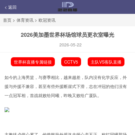
< 返回
首页
>
体育资讯
>
欧冠资讯
2026美加墨世界杯场馆球员更衣室曝光
2026-05-22
世界杯直播专属链接
CCTV5
主队VS客队直播
如今的上海男篮，与赛季相比，越来越差，队内没有化学反应，外
援与外援不兼容，甚至有些外援断崖式下滑，志在冲冠的他们没有
一点冠军相，首战就败给同曦，昨晚又败给广厦队。
主教练卢伟心累了，他曾怒批外援洛夫顿心态不正，称打同曦那场