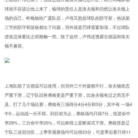
球就不应该让他上来了，输球的责任人是洛夫顿和仍然让洛夫顿上
场的自己。昨晚输给广厦队后，卢伟又怒批球队的防守差，他说第
三节的防守和篮板都出了问题，另外就是罚球需要加强，不过球队
进攻总体要比之前顺畅一些。除了这些，卢伟还透露古德温和洛夫
顿不兼容。
上海队除了古德温可以使用，但另外三个外援都不行，洛夫顿状态
严重下滑，辽宁队旧将弗格更是严重下滑，比洛夫顿有过之而无不
及。打了几个场比赛，弗格有三场得分4分4分和3分，其中有 一场4
中0，运动战一分不得。到目前为止，弗格场均只得7分，投篮命中
率28%，三分命中率20%，可以称得上是断崖式下滑。弗格曾是辽
宁队三连冠功臣，上季常规赛场均可以得23分，可是季后赛只得11