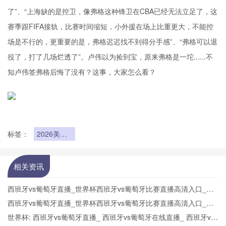
了”、“上海缺的是控卫，像弗格这种锋卫在CBA已经无法立足了，这
赛季跟FIFA接轨，比赛时间缩短，小外援在场上比重更大，不能控
场是不行的，更重要的是，弗格迟迟找不到得分手感”、“弗格可以退
役了，打了几场烂透了”。卢伟以为捡到宝，原来弗格是一坨......不
知卢伟签弗格后悔了没有？这事，大家怎么看？
标签：
2026美加
墨世界杯场
馆球员更衣
室曝光
相关资讯
西班牙vs葡萄牙直播_世界杯西班牙vs葡萄牙比赛直播高清入口_西
班牙vs葡萄牙预测分析直播
西班牙vs葡萄牙直播_世界杯西班牙vs葡萄牙比赛直播高清入口_西
班牙vs葡萄牙预测分析直播
世界杯: 西班牙vs葡萄牙直播_ 西班牙vs葡萄牙在线直播_ 西班牙vs