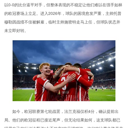
以0-0的比分逼平对手，但整体表现的不稳定让他们难以在强手如林
的欧冠赛场上立足。进入2026年，球队的困境愈发严重，主帅托普
穆勒因战绩不佳被解雇，临时主帅施密特走马上任，但球队状态并
未立即好转。
如今，欧冠联赛第七轮战罢，法兰克福仅积4分，确认提前出
局。他们的欧冠征程已接近尾声，但无论结果如何，这支球队都已