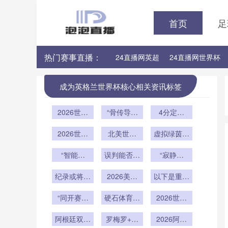
首页
足
热门赛事直播：
24直播网英超
24直播网世界杯
24直播网意甲
24直播网法甲
成为英格兰世界杯核心相关资讯标签
2026世界
“骨传导耳
4分定生
杯48队扩
机潜入赛场
死：美加墨
军：种子队
2026世界
北美世界
世界杯出线
虚拟绿茵同
分档规则重
杯决赛场地
杯：绿茵新
频振：数字
新棋局”
塑与地理回
深度测评：
“智能哨
势力背后的
误判能否彻
分身共燃决
“寂静回
避的隐形博
大都会人寿
音”首现世
权力暗战
底消失？
响：球员在
赛夜
球场各看台
纪录或将易
界杯：VAR
弈
2026美加
无人赛场中
以下是重写
视野分级报
进化至AI辅
主
墨世界杯扩
后的标题：
的内心独
“同开赛规
助时代
告
硬石体育场
军名额分
<br /> <br
2026世界
白”
/> **2026
则如何重塑
配：各大洲
迎战加勒比
杯扩军后
年世界杯
小组第三出
阿根廷双中
足联博弈暗
季风：美加
罗梅罗+奥
2026阿根