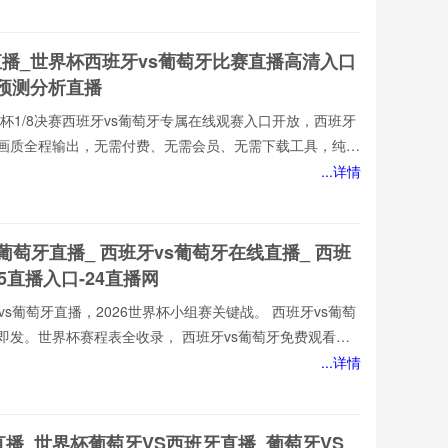
优质的西班牙vs葡萄牙直播服务,涵盖西班牙vs葡萄牙比
牙视频观看无插件,西班牙vs葡萄牙直播高清免费观看等热门
直播_世界杯西班牙vs葡萄牙比赛直播高清入口
新西班牙vs葡
牙预测分析直播
墨世界杯1/8决赛西班牙vs葡萄牙专属在线观赛入口开放，西班牙
损画质全程输出，无需付费、无需会员、无需下载工具，纯网
也能轻松观赛。所有直播均以高清品质和稳定流畅的播放呈
...详情
西班牙vs葡萄牙直播网专注顶级西班牙vs葡萄牙赛事直播,
优质的西班牙vs葡萄牙直播服务,涵盖西班牙vs葡萄牙比
牙视频观看无插件,西班牙vs葡萄牙直播高清免费观看等热门
s葡萄牙直播_ 西班牙vs葡萄牙在线直播_ 西班
新西班牙vs葡
V5直播入口-24直播网
班牙vs葡萄牙直播，2026世界杯小组赛关键战。 西班牙vs葡萄
即发。世界杯赛程表全收录， 西班牙vs葡萄牙免费观看不
080P高清流畅，中文解说陪你到终场。实时更新积分榜、射
...详情
播网， 西班牙vs葡萄牙直播就在这里！
直播_世界杯葡萄牙VS西班牙直播_葡萄牙VS