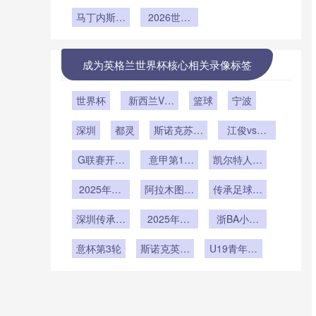
VAR操作室
线版图——
卫坚如磐石
战与投票背
墨世界杯排
塔门迪撑起
廷锋线三叉
热环境对裁
美加墨世界
马丁内斯重
后的权力游
水系统极限
2026防线
2026世界
戟：梅西的
判认知专注
杯晋级博弈
塑葡萄牙：
压力测试全
杯：伪九号
戏
核心角色
度的影响机
桑托斯时代
新变量”
战术退潮
解析
是“伪九
制研究**
终结后的战
号”还是边
成为英格兰世界杯核心相关录像标签
术变局
路自由人？
世界杯
新西兰VS
篮球
宁波
埃及新西兰
深圳
都灵
VS埃及直
斯诺克苏格
江俊vs大
播
兰公开赛第
卫-吉尔伯
G联赛开季
意甲第15
2轮
凯尔特人vs
特
赛
轮
雄鹿
2025年12
阿拉木图凯
传承足球明
月10日
拉特vs奥林
星联赛冠军
深圳传承明
2025年12
匹亚科斯
浙BA小组
组第2轮
星vs佳鑫伟
月8日
赛B组第17
意杯第3轮
业
斯诺克英锦
U19青年篮
轮
赛第1轮
球联赛小组
赛第5轮