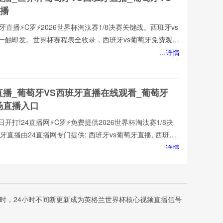
播
牙直播⚡️C罗⚡️2026世界杯淘汰赛1/8决赛关键战。西班牙vs
一触即发。世界杯赛程表全收录，西班牙vs葡萄牙免费观看
1080P高清流畅，中文解说陪你到终场。实时更新积分榜、
...详情
直播网，西班牙vs葡萄牙直播就在这里！西班牙vs葡萄牙
网免费提供2026世界杯小组赛直播。西班牙vs葡萄牙直播由
牙vs葡萄牙直播,西班牙vs葡萄牙免费视频直播,西班牙vs葡
直播_葡萄牙VS西班牙直播在线观看_葡萄牙
场直播入口
开打!24直播网⚡️C罗⚡️免费提供2026世界杯淘汰赛1/8决
牙直播由24直播网专门提供: 西班牙vs葡萄牙直播, 西班牙
, 西班牙vs葡萄牙高清在线比赛免费直播、 西班牙vs葡萄牙
...详情
s葡萄牙视频以及足球直播,世界杯直播等多项体育赛事。球迷
班牙vs葡萄牙直播
直播在线观看_世界杯葡萄牙VS西班牙直播_葡
时，24小时不间断更新成为英格兰世界杯核心视频直播信号
赛观看直达入口
诚为您提供:西班牙vs葡萄牙直播,西班牙vs葡萄牙直播免费观看