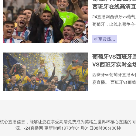
分档规则重
西班牙在线高清直
塑与地理回
避的隐形博
24直播网西班牙vs葡萄
弈
葡萄牙，出线名额争夺
不用24直播网不花钱。
射手榜、助攻榜。来24
扩军震荡：
直播今日开打!24直播
美加墨世界
24直播网专门提供:西班
杯小组赛的
葡萄牙VS西班牙
萄牙高清在线比赛免
爆点逻辑
VS西班牙实时全
西班牙vs葡萄牙直播今日
赛直播。 西班牙vs葡萄
vs葡萄牙免费视频直播
录像回放、 西班牙v
2026世界
们可免费观赏最新的 西
杯前瞻：东
道主红利与
葡萄牙VS西班牙
跨洲变局下
核心直播信息，能够让您在享受高清免费成为英格兰世界杯核心直播的同
萄牙VS西班牙比
的战术重构
源。-24直播网 更新时间1970年01月01日08时00分00秒
24直播网⚡️C罗⚡️虔