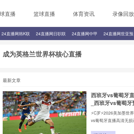
球直播
篮球直播
体育资讯
录像回放
24直播网韩K联
24直播网日职联
24直播网中甲
24直播网世亚预
24直播网西甲
24直播网德甲
24直播网欧冠
24直播网中超
成为英格兰世界杯核心直播
最新文章
西班牙vs葡萄牙
_西班牙vs葡萄
⚡️C罗⚡️2026美加
vs葡萄牙直播高清无
页在线播放，新手球迷
现,打造沉浸式观赛感受