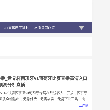
24直播网亚洲杯
24直播网欧联
直播_世界杯西班牙vs葡萄牙比赛直播高清入口
牙预测分析直播
墨世界杯1/8决赛西班牙vs葡萄牙专属在线观赛入口开放，西班牙
损画质全程输出，无需付费、无需会员、无需下载工具，纯网
也能轻松观赛。所有直播均以高清品质和稳定流畅的播放呈
...详情
西班牙vs葡萄牙直播网专注顶级西班牙vs葡萄牙赛事直播,