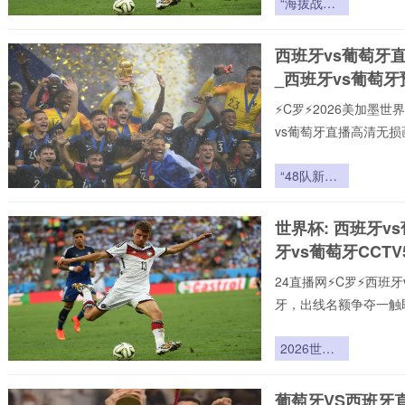
“海拔战术
致力于为大家提供稳定、
革命：瓜达
赛直播,西班牙vs葡萄
拉哈拉如何
西班牙vs葡萄牙
联赛。24小时不间断更
撕裂2026
_西班牙vs葡萄
世界杯的攻
防逻辑”
⚡️C罗⚡️2026美加
vs葡萄牙直播高清无
页在线播放，新手球迷
现,打造沉浸式观赛感受
“48队新秩
致力于为大家提供稳定、
序：种子制
赛直播,西班牙vs葡萄
度变革与洲
世界杯: 西班牙v
联赛。24小时不间断更
际博弈暗
牙vs葡萄牙CCT
流”
24直播网⚡️C罗⚡️西
牙，出线名额争夺一触
用24直播网不花钱。1
手榜、助攻榜。来24直
2026世界
杯48队扩
军：种子队
葡萄牙VS西班牙