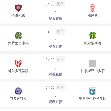
阿甲
04:00
:
圣洛伦索
飓风队
观看直播
阿甲
04:00
:
罗萨里奥中央
阿尔多斯维
观看直播
阿甲
04:00
:
科尔多瓦学院
甘拿斯亚门多萨
观看直播
阿甲
04:00
:
门多萨独立
里奥夸尔托学生队
观看直播