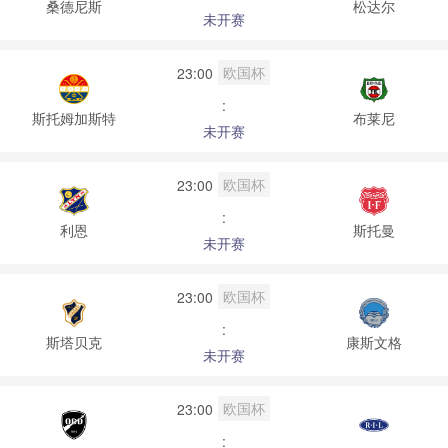
桑德尼斯
松达尔
未开赛
欧国杯
23:00
:
斯托姆加斯特
布莱尼
未开赛
欧国杯
23:00
:
利恩
斯托曼
未开赛
欧国杯
23:00
:
斯塔贝克
康斯文格
未开赛
欧国杯
23:00
: