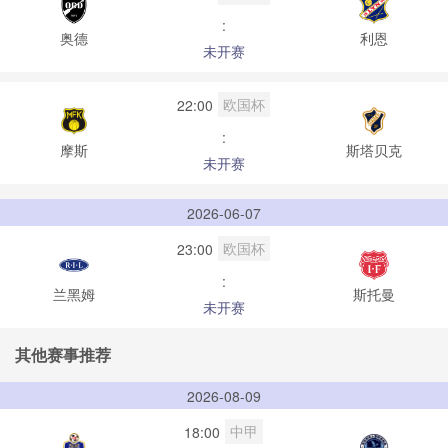
:
奥德
利恩
未开赛
欧国杯
22:00
:
摩斯
斯塔贝克
未开赛
2026-06-07
欧国杯
23:00
:
兰黑姆
斯托曼
未开赛
其他赛事推荐
2026-08-09
中甲
18:00