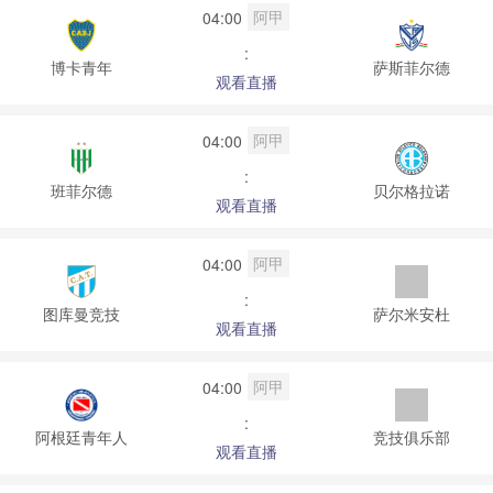
阿甲
04:00
:
博卡青年
萨斯菲尔德
观看直播
阿甲
04:00
:
班菲尔德
贝尔格拉诺
观看直播
阿甲
04:00
:
图库曼竞技
萨尔米安杜
观看直播
阿甲
04:00
:
阿根廷青年人
竞技俱乐部
观看直播