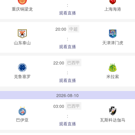
:
重庆铜梁龙
上海海港
观看直播
中超
20:00
:
山东泰山
天津津门虎
观看直播
巴西甲
22:00
:
克鲁塞罗
米拉索
观看直播
2026-08-10
巴西甲
03:00
:
巴伊亚
瓦斯科达伽马
观看直播