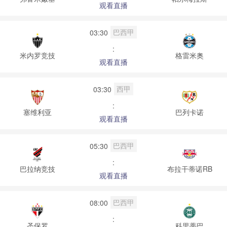
观看直播
巴西甲
03:30
:
米内罗竞技
格雷米奥
观看直播
西甲
03:30
:
塞维利亚
巴列卡诺
观看直播
巴西甲
05:30
:
巴拉纳竞技
布拉干蒂诺RB
观看直播
巴西甲
08:00
:
圣保罗
科里蒂巴