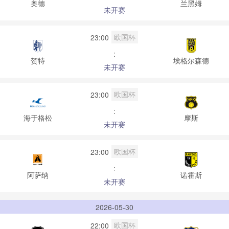
奥德
兰黑姆
未开赛
欧国杯
23:00
:
贺特
埃格尔森德
未开赛
欧国杯
23:00
:
海于格松
摩斯
未开赛
欧国杯
23:00
:
阿萨纳
诺霍斯
未开赛
2026-05-30
欧国杯
22:00