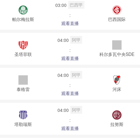
巴西甲
03:00
:
帕尔梅拉斯
巴西国际
观看直播
阿甲
04:00
:
圣塔菲联
科尔多瓦中央SDE
观看直播
阿甲
04:00
:
泰格雷
河床
观看直播
阿甲
04:00
:
塔勒瑞斯
拉努斯
观看直播