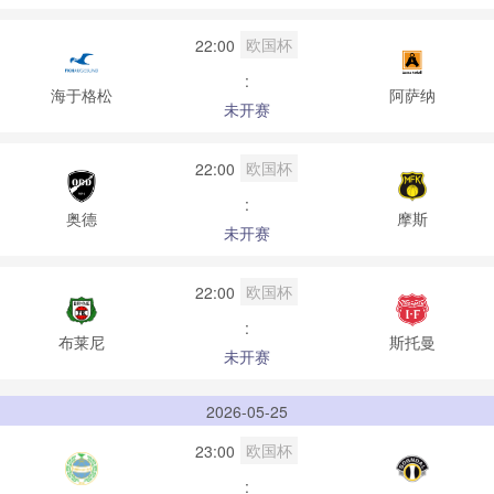
欧国杯
22:00
:
海于格松
阿萨纳
未开赛
欧国杯
22:00
:
奥德
摩斯
未开赛
欧国杯
22:00
:
布莱尼
斯托曼
未开赛
2026-05-25
欧国杯
23:00
: