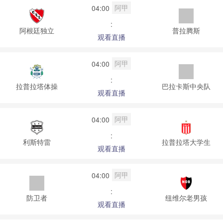
阿甲
04:00
:
阿根廷独立
普拉腾斯
观看直播
阿甲
04:00
:
拉普拉塔体操
巴拉卡斯中央队
观看直播
阿甲
04:00
:
利斯特雷
拉普拉塔大学生
观看直播
阿甲
04:00
:
防卫者
纽维尔老男孩
观看直播