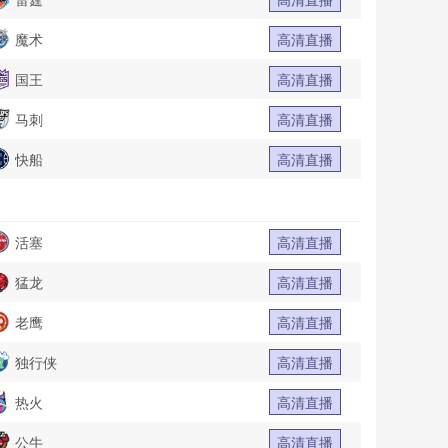
!体验世界杯历史级进攻火力的直接碰撞!世界杯多屏同看,不错
魔术
高清直播
，一起感受西班牙vs葡萄牙精彩比赛吧！西班牙vs葡萄牙
网罗全球重要西班牙vs葡萄牙赛事,包括英超、西班牙vs葡
2026-07-19 11:52:09
国王
高清直播
打造沉浸式观赛感受西班牙vs葡萄牙直播网专注顶级西班
马刺
高清直播
快船
高清直播
活塞
高清直播
猛龙
高清直播
老鹰
高清直播
独行侠
高清直播
热火
高清直播
公牛
高清直播