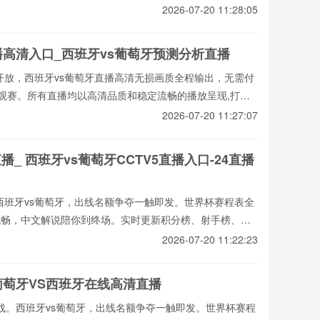
直播,致力于为大家提供稳定、优质的西班牙vs葡萄牙直播
2026-07-20 11:28:05
,西班牙vs葡萄牙直播高清免费观看等热门联赛。24小时不间
播高清入口_西班牙vs葡萄牙预测分析直播
赛入口开放，西班牙vs葡萄牙直播高清无损画质全程输出，无需付
观赛。所有直播均以高清品质和稳定流畅的播放呈现,打造
直播,致力于为大家提供稳定、优质的西班牙vs葡萄牙直播
2026-07-20 11:27:07
,西班牙vs葡萄牙直播高清免费观看等热门联赛。24小时不间
播_ 西班牙vs葡萄牙CCTV5直播入口-24直播
战。 西班牙vs葡萄牙，出线名额争夺一触即发。世界杯赛程表全
高清流畅，中文解说陪你到终场。实时更新积分榜、射手榜、助
2026-07-20 11:22:23
葡萄牙VS西班牙在线高清直播
赛关键战。西班牙vs葡萄牙，出线名额争夺一触即发。世界杯赛程