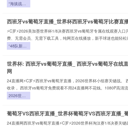
沉浸式观赛感受西班牙vs葡萄牙直播网专注顶级西班牙vs葡萄牙赛事
“海拔战术
服务,涵盖西班牙vs葡萄牙比赛直播,西班牙vs葡萄牙视频观看无插件
革命：瓜达
断更新西班牙vs葡
拉哈拉如何
西班牙vs葡萄牙直播_世界杯西班牙vs葡萄牙比赛直
撕裂2026
世界杯的攻
⚡️C罗⚡️2026美加墨世界杯1/8决赛西班牙vs葡萄牙专属在线观
防逻辑”
费、无需会员、无需下载工具，纯网页在线播放，新手球迷也能轻松
沉浸式观赛感受西班牙vs葡萄牙直播网专注顶级西班牙vs葡萄牙赛事
“48队新秩
服务,涵盖西班牙vs葡萄牙比赛直播,西班牙vs葡萄牙视频观看无插件
序：种子制
断更新西班牙vs葡
度变革与洲
世界杯: 西班牙vs葡萄牙直播_ 西班牙vs葡萄牙在线直
际博弈暗
流”
网
24直播网⚡️C罗⚡️西班牙vs葡萄牙直播，2026世界杯小组赛关键
收录， 西班牙vs葡萄牙免费观看不用24直播网不花钱。1080P
攻榜。来24直播网， 西班牙vs葡萄牙直播就在这里！
2026世界
杯48队扩
军：种子队
葡萄牙VS西班牙直播_世界杯葡萄牙VS西班牙直播_
分档规则重
塑与地理回
24直播网西班牙vs葡萄牙直播⚡️C罗⚡️2026世界杯淘汰赛1/8决
避的隐形博