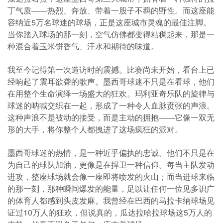
丁气质——热烈、奔放、带着一股子不羁的野性。而这座能
容纳近5万名球迷的球场，正是这座城市灵魂的最佳注脚。
当你踏入球场的那一刻，空气仿佛都变得粘稠起来，那是一
种混合着玉米饼香气、汗水和期待的味道。
我至今记得第一次造访时的震撼。比赛尚未开始，看台上已
经响起了震耳欲聋的歌声。墨西哥球迷不只是在看球，他们
在用整个生命演绎一场盛大的狂欢。玛利亚奇乐队的旋律与
球迷的呐喊交织在一起，形成了一种令人血脉贲张的声浪。
这种声浪不是被动的接受，而是主动的拥抱——它像一双无
形的大手，将你整个人都拽进了这场疯狂的派对。
墨西哥球迷的热情，是一种近乎偏执的忠诚。他们不只是在
为自己的球队加油，更像是在捍卫一种信仰。每当主队发动
进攻，整座球场就会像一座即将喷发的火山；而当进球来临
的那一刻，那种瞬间爆发的能量，足以让任何一位见多识广
的体育人都感到头皮发麻。我曾经在巴西的马拉卡纳球场见
证过10万人的狂欢，但说真的，瓜达拉哈拉球场这5万人的