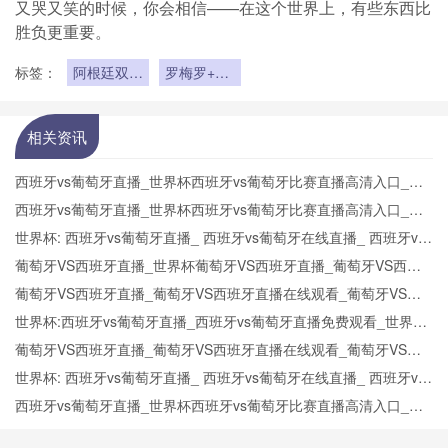
又哭又笑的时候，你会相信——在这个世界上，有些东西比
胜负更重要。
标签：
阿根廷双中
罗梅罗+奥
卫坚如磐石
塔门迪撑起
2026防线
相关资讯
西班牙vs葡萄牙直播_世界杯西班牙vs葡萄牙比赛直播高清入口_西
班牙vs葡萄牙预测分析直播
西班牙vs葡萄牙直播_世界杯西班牙vs葡萄牙比赛直播高清入口_西
班牙vs葡萄牙预测分析直播
世界杯: 西班牙vs葡萄牙直播_ 西班牙vs葡萄牙在线直播_ 西班牙vs
葡萄牙CCTV5直播入口-24直播网
葡萄牙VS西班牙直播_世界杯葡萄牙VS西班牙直播_葡萄牙VS西班
牙在线高清直播
葡萄牙VS西班牙直播_葡萄牙VS西班牙直播在线观看_葡萄牙VS西
班牙实时全场直播入口
世界杯:西班牙vs葡萄牙直播_西班牙vs葡萄牙直播免费观看_世界杯
今日西班牙vs葡萄牙直播在线观看高清视频直播
葡萄牙VS西班牙直播_葡萄牙VS西班牙直播在线观看_葡萄牙VS西
班牙实时全场直播入口
世界杯: 西班牙vs葡萄牙直播_ 西班牙vs葡萄牙在线直播_ 西班牙vs
葡萄牙CCTV5直播入口-24直播网
西班牙vs葡萄牙直播_世界杯西班牙vs葡萄牙比赛直播高清入口_西
班牙vs葡萄牙预测分析直播