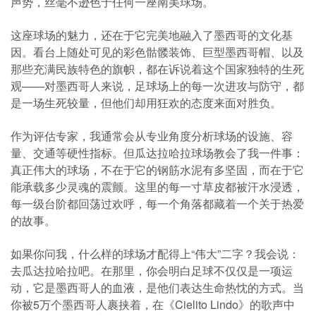
声势，丝毫不逊色于任何一座南美球场。
这座球场的魅力，还在于它完美地融入了墨西哥的文化基
因。看台上随处可见的彩色骷髅装饰、巨型墨西哥帽、以及
那些充满民族特色的旗帜，都在诉说着这个国家独特的生死
观——对墨西哥人来说，足球场上的每一次进攻与防守，都
是一场生死较量，但他们却用狂欢的态度来面对胜负。
作为评估专家，我通常会从专业角度分析球场的设施、容
量、交通等硬性指标。但瓜达拉哈拉球场教会了我一件事：
真正伟大的球场，不在于它的钢筋水泥有多坚固，而在于它
能承载多少灵魂的震颤。这里的每一寸草皮都被汗水浸透，
每一级台阶都回荡过欢呼，每一个角落都藏着一个关于热爱
的故事。
如果你问我，什么样的球场才配得上“伟大”二字？我会说：
去瓜达拉哈拉吧。在那里，你会明白足球不仅仅是一项运
动，它是墨西哥人的血液，是他们表达生命热忱的方式。当
你被5万个墨西哥人裹挟着，在《Cielito Lindo》的歌声中