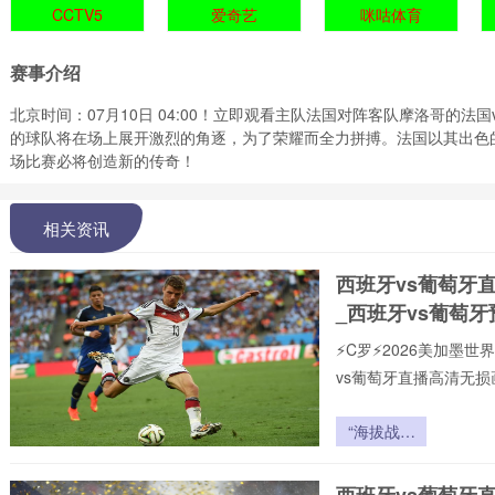
CCTV5
爱奇艺
咪咕体育
赛事介绍
北京时间：07月10日 04:00！立即观看主队法国对阵客队摩洛哥的
的球队将在场上展开激烈的角逐，为了荣耀而全力拼搏。法国以其出色
场比赛必将创造新的传奇！
相关资讯
西班牙vs葡萄牙
_西班牙vs葡萄
⚡️C罗⚡️2026美加
vs葡萄牙直播高清无
“海拔战术
革命：瓜达
拉哈拉如何