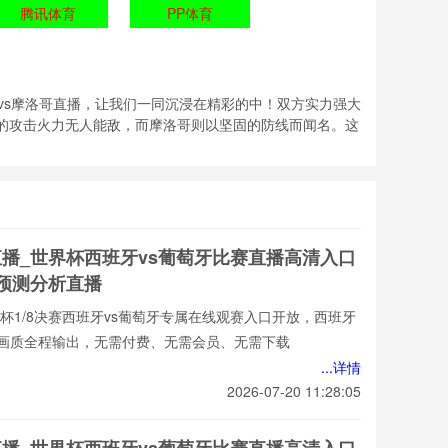
腾讯体育
PP体育
法国vs摩洛哥直播，让我们一同沉浸在精彩的中！双方实力强大
的攻击火力无人能敌，而摩洛哥则以坚固的防线而闻名。这
直播_世界杯西班牙vs葡萄牙比赛直播高清入口
牙预测分析直播
墨世界杯1/8决赛西班牙vs葡萄牙专属在线观赛入口开放，西班牙
损画质全程输出，无需付费、无需会员、无需下载
...详情
2026-07-20 11:28:05