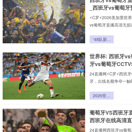
西班牙vs葡萄牙
撕裂2026
_西班牙vs葡萄
世界杯的攻
防逻辑”
⚡️C罗⚡️2026美加
vs葡萄牙直播高清无
“48队新秩
序：种子制
度变革与洲
世界杯: 西班牙v
际博弈暗
牙vs葡萄牙CCT
流”
24直播网⚡️C罗⚡️西
牙，出线名额争夺一触
2026世界
杯48队扩
军：种子队
葡萄牙VS西班牙
分档规则重
西班牙在线高清直
塑与地理回
避的隐形博
24直播网西班牙vs葡萄