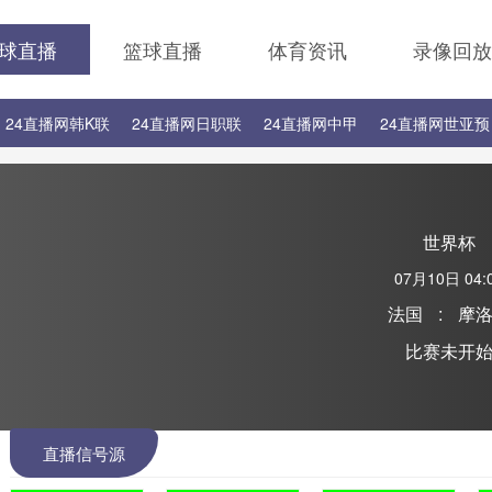
球直播
篮球直播
体育资讯
录像回放
24直播网韩K联
24直播网日职联
24直播网中甲
24直播网世亚预
24直播网西甲
24直播网德甲
24直播网欧冠
24直播网中超
世界杯
07月10日 04:
法国
:
摩
比赛未开
直播信号源