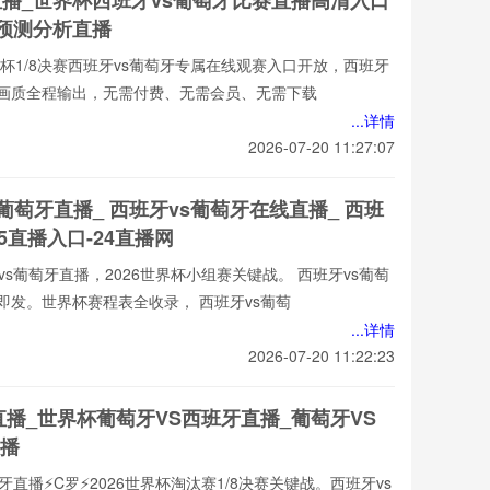
直播_世界杯西班牙vs葡萄牙比赛直播高清入口
牙预测分析直播
墨世界杯1/8决赛西班牙vs葡萄牙专属在线观赛入口开放，西班牙
损画质全程输出，无需付费、无需会员、无需下载
...详情
2026-07-20 11:27:07
s葡萄牙直播_ 西班牙vs葡萄牙在线直播_ 西班
V5直播入口-24直播网
班牙vs葡萄牙直播，2026世界杯小组赛关键战。 西班牙vs葡萄
即发。世界杯赛程表全收录， 西班牙vs葡萄
...详情
2026-07-20 11:22:23
直播_世界杯葡萄牙VS西班牙直播_葡萄牙VS
播
牙直播⚡️C罗⚡️2026世界杯淘汰赛1/8决赛关键战。西班牙vs