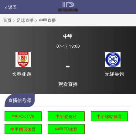
< 返回
首页
>
足球直播
>
中甲直播
中甲
07-17 19:00
-
长春亚泰
无锡吴钩
观看直播
直播信号源
中甲CCTV5
中甲爱奇艺
中甲咪咕体育
中甲腾讯体育
中甲PP体育