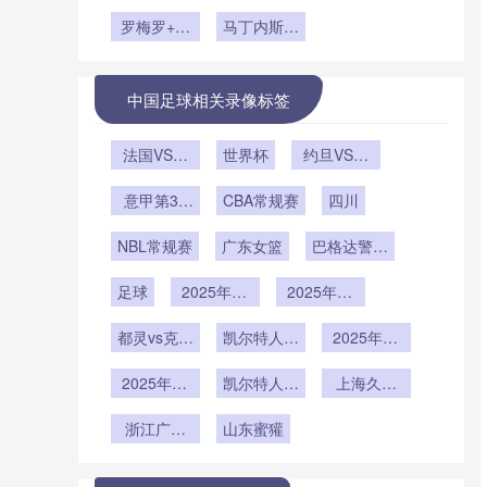
/> **2026
扩容至45
配：各大洲
迎战加勒比
杯扩军后
与阿克伦球
年世界杯
足联博弈暗
季风：美加
罗梅罗+奥
马丁内斯重
场的世界杯
VAR操作室
战与投票背
墨世界杯排
塔门迪撑起
塑葡萄牙：
前瞻
热环境对裁
后的权力游
水系统极限
2026防线
桑托斯时代
判认知专注
压力测试全
戏
终结后的战
中国足球相关录像标签
度的影响机
解析
术变局
制研究**
法国VS伊
世界杯
约旦VS阿
拉克直播法
尔及利亚直
国VS伊拉
意甲第31
CBA常规赛
播约旦VS
四川
克在线直播
轮
阿尔及利亚
NBL常规赛
广东女篮
在线直播
巴格达警察
vs吉达国民
足球
2025年12
2025年12
月18日
月15日
都灵vs克雷
凯尔特人vs
2025年12
莫内塞
雄鹿
月10日
2025年12
凯尔特人vs
上海久事
月9日
猛龙
U19vs福建
浙江广厦
山东蜜獾
浔兴U19
U19