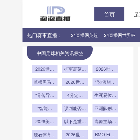
首页
足
热门赛事直播：
24直播网英超
24直播网世界杯
24直播网意甲
24直播网法甲
中国足球相关资讯标签
2026世界
扩军震荡：
2026世界
杯48队扩
美加墨世界
杯前瞻：东
军：种子队
草根黑马挑
杯小组赛的
2026世界
道主红利与
**沙漠钢骑
分档规则重
战豪门铁
爆点逻辑
杯安保评
跨洲变局下
与电流极
塑与地理回
壁：北美附
“骨传导耳
估：费城林
4分定生
的战术重构
速：约旦世
生死易位：
避的隐形博
加赛谁主沉
机潜入赛场
肯金融球场
死：美加墨
界杯的机械
2026扩军
“智能哨
浮？
弈
应急疏散通
世界杯出线
误判能否彻
亚洲队创世
后净胜球
交响**
音”首现世
道宽度合规
底消失？
新棋局”
界杯史上最
的‘降权’逻
界杯：VAR
2026美加
性深度解析
以下是重写
高原主场的
快乌龙球
辑”**
墨世界杯扩
进化至AI辅
后的标题：
气候博弈：
硬石体育场
军名额分
助时代
<br /> <br
2026世界
瓜达拉哈拉
BMO Field