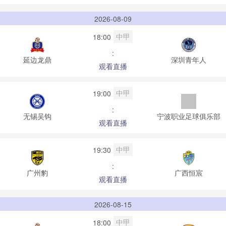
2026-08-09
中甲
18:00
:
延边龙鼎
深圳青年人
观看直播
中甲
19:00
:
无锡吴钩
宁波职业足球俱乐部
观看直播
中甲
19:30
:
广州豹
广西恒宸
观看直播
2026-08-15
中甲
18:00