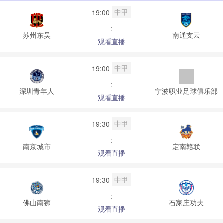
中甲
19:00
:
苏州东吴
南通支云
观看直播
中甲
19:00
:
深圳青年人
宁波职业足球俱乐部
观看直播
中甲
19:30
:
南京城市
定南赣联
观看直播
中甲
19:30
:
佛山南狮
石家庄功夫
观看直播