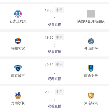
中甲
19:30
:
石家庄功夫
陕西联合月亮泊队
观看直播
中甲
19:30
:
梅州客家
佛山南狮
观看直播
中甲
19:30
:
南京城市
南通支云
观看直播
中甲
20:00
:
定南赣联
大连鲲城
观看直播