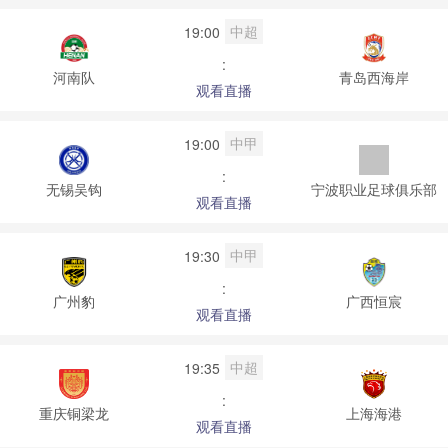
中超
19:00
:
河南队
青岛西海岸
观看直播
中甲
19:00
:
无锡吴钩
宁波职业足球俱乐部
观看直播
中甲
19:30
:
广州豹
广西恒宸
观看直播
中超
19:35
:
重庆铜梁龙
上海海港
观看直播