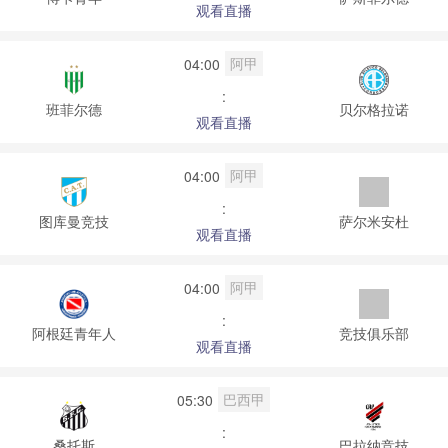
观看直播
阿甲
04:00
:
班菲尔德
贝尔格拉诺
观看直播
阿甲
04:00
:
图库曼竞技
萨尔米安杜
观看直播
阿甲
04:00
:
阿根廷青年人
竞技俱乐部
观看直播
巴西甲
05:30
:
桑托斯
巴拉纳竞技