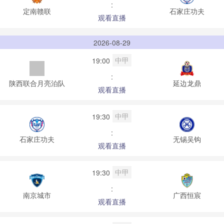
:
定南赣联
石家庄功夫
观看直播
2026-08-29
中甲
19:00
:
陕西联合月亮泊队
延边龙鼎
观看直播
中甲
19:30
:
石家庄功夫
无锡吴钩
观看直播
中甲
19:30
:
南京城市
广西恒宸
观看直播