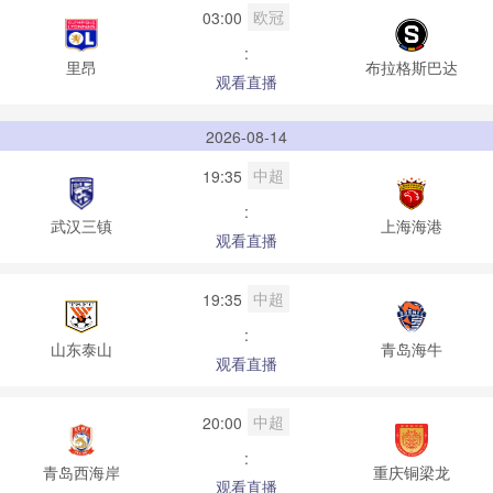
欧冠
03:00
:
里昂
布拉格斯巴达
观看直播
2026-08-14
中超
19:35
:
武汉三镇
上海海港
观看直播
中超
19:35
:
山东泰山
青岛海牛
观看直播
中超
20:00
:
青岛西海岸
重庆铜梁龙
观看直播