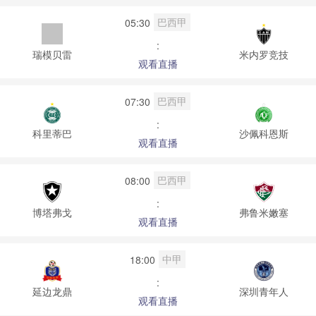
巴西甲
05:30
:
瑞模贝雷
米内罗竞技
观看直播
巴西甲
07:30
:
科里蒂巴
沙佩科恩斯
观看直播
巴西甲
08:00
:
博塔弗戈
弗鲁米嫩塞
观看直播
中甲
18:00
:
延边龙鼎
深圳青年人
观看直播