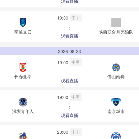
观看直播
中甲
19:30
:
南通支云
陕西联合月亮泊队
观看直播
2026-08-23
中甲
19:00
:
长春亚泰
佛山南狮
观看直播
中甲
19:00
:
深圳青年人
南京城市
观看直播
中甲
20:00