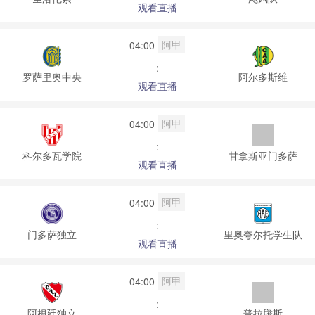
观看直播
阿甲
04:00
:
罗萨里奥中央
阿尔多斯维
观看直播
阿甲
04:00
:
科尔多瓦学院
甘拿斯亚门多萨
观看直播
阿甲
04:00
:
门多萨独立
里奥夸尔托学生队
观看直播
阿甲
04:00
:
阿根廷独立
普拉腾斯