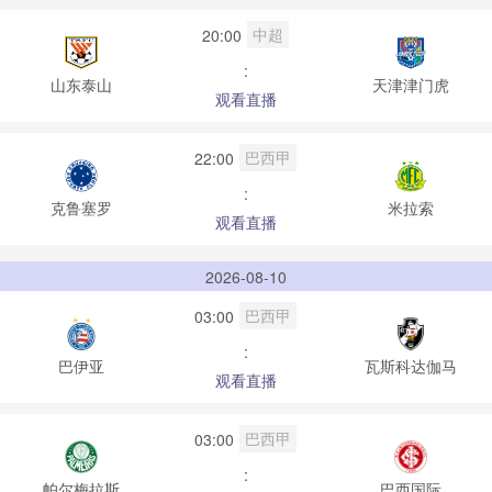
中超
20:00
:
山东泰山
天津津门虎
观看直播
巴西甲
22:00
:
克鲁塞罗
米拉索
观看直播
2026-08-10
巴西甲
03:00
:
巴伊亚
瓦斯科达伽马
观看直播
巴西甲
03:00
:
帕尔梅拉斯
巴西国际