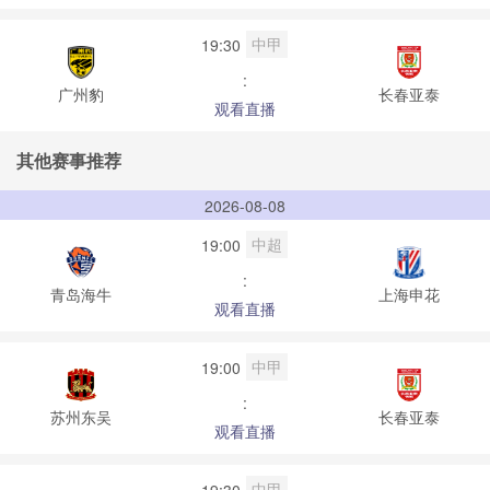
中甲
19:30
:
广州豹
长春亚泰
观看直播
其他赛事推荐
2026-08-08
中超
19:00
:
青岛海牛
上海申花
观看直播
中甲
19:00
:
苏州东吴
长春亚泰
观看直播
中甲
19:30