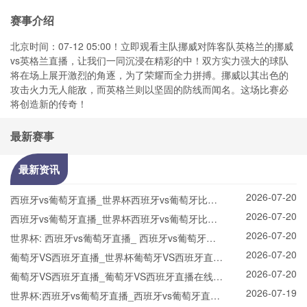
赛事介绍
北京时间：07-12 05:00！立即观看主队挪威对阵客队英格兰的挪威
vs英格兰直播，让我们一同沉浸在精彩的中！双方实力强大的球队
将在场上展开激烈的角逐，为了荣耀而全力拼搏。挪威以其出色的
攻击火力无人能敌，而英格兰则以坚固的防线而闻名。这场比赛必
将创造新的传奇！
最新赛事
最新资讯
2026-07-20
西班牙vs葡萄牙直播_世界杯西班牙vs葡萄牙比赛
2026-07-20
直播高清入口_西班牙vs葡萄牙预测分析直播
西班牙vs葡萄牙直播_世界杯西班牙vs葡萄牙比赛
2026-07-20
直播高清入口_西班牙vs葡萄牙预测分析直播
世界杯: 西班牙vs葡萄牙直播_ 西班牙vs葡萄牙在
2026-07-20
线直播_ 西班牙vs葡萄牙CCTV5直播入口-24直播
葡萄牙VS西班牙直播_世界杯葡萄牙VS西班牙直播
2026-07-20
网
_葡萄牙VS西班牙在线高清直播
葡萄牙VS西班牙直播_葡萄牙VS西班牙直播在线观
2026-07-19
看_葡萄牙VS西班牙实时全场直播入口
世界杯:西班牙vs葡萄牙直播_西班牙vs葡萄牙直播