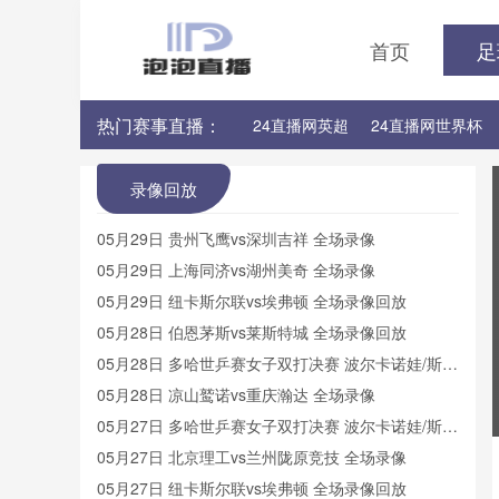
首页
足
热门赛事直播：
24直播网英超
24直播网世界杯
24直播网意甲
24直播网法甲
录像回放
05月29日 贵州飞鹰vs深圳吉祥 全场录像
05月29日 上海同济vs湖州美奇 全场录像
05月29日 纽卡斯尔联vs埃弗顿 全场录像回放
05月28日 伯恩茅斯vs莱斯特城 全场录像回放
05月28日 多哈世乒赛女子双打决赛 波尔卡诺娃/斯佐
科斯vs王曼昱/蒯曼 全场录像回放
05月28日 凉山鹫诺vs重庆瀚达 全场录像
05月27日 多哈世乒赛女子双打决赛 波尔卡诺娃/斯佐
科斯vs王曼昱/蒯曼 全场录像回放
05月27日 北京理工vs兰州陇原竞技 全场录像
05月27日 纽卡斯尔联vs埃弗顿 全场录像回放