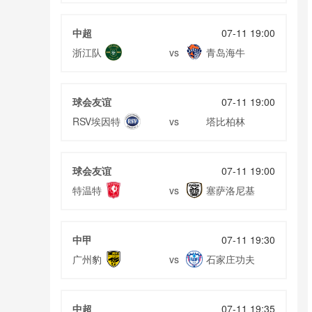
05月21日 罗马vsAC米兰 全场录像
05月21日 瓦伦西亚vs毕尔巴鄂竞技 全场录像回放
中超
07-11 19:00
05月20日 佛罗伦萨vs博洛尼亚 全场录像回放
浙江队
青岛海牛
vs
05月20日 奥萨苏纳vs西班牙人 全场录像回放
05月20日 卡利亚里vs威尼斯 全场录像
球会友谊
07-11 19:00
RSV埃因特
塔比柏林
vs
球会友谊
07-11 19:00
特温特
塞萨洛尼基
vs
中甲
07-11 19:30
广州豹
石家庄功夫
vs
中超
07-11 19:35