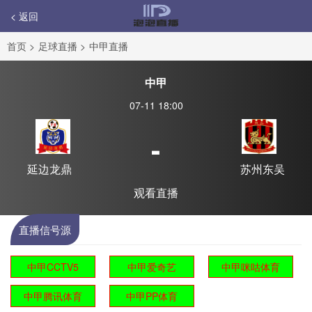
< 返回
首页
>
足球直播
>
中甲直播
中甲
07-11 18:00
-
延边龙鼎
苏州东吴
观看直播
直播信号源
中甲CCTV5
中甲爱奇艺
中甲咪咕体育
中甲腾讯体育
中甲PP体育