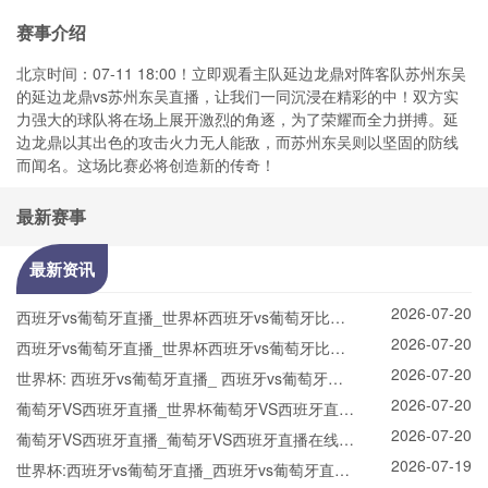
赛事介绍
北京时间：07-11 18:00！立即观看主队延边龙鼎对阵客队苏州东吴
的延边龙鼎vs苏州东吴直播，让我们一同沉浸在精彩的中！双方实
力强大的球队将在场上展开激烈的角逐，为了荣耀而全力拼搏。延
边龙鼎以其出色的攻击火力无人能敌，而苏州东吴则以坚固的防线
而闻名。这场比赛必将创造新的传奇！
最新赛事
最新资讯
2026-07-20
西班牙vs葡萄牙直播_世界杯西班牙vs葡萄牙比赛
2026-07-20
直播高清入口_西班牙vs葡萄牙预测分析直播
西班牙vs葡萄牙直播_世界杯西班牙vs葡萄牙比赛
2026-07-20
直播高清入口_西班牙vs葡萄牙预测分析直播
世界杯: 西班牙vs葡萄牙直播_ 西班牙vs葡萄牙在
2026-07-20
线直播_ 西班牙vs葡萄牙CCTV5直播入口-24直播
葡萄牙VS西班牙直播_世界杯葡萄牙VS西班牙直播
2026-07-20
网
_葡萄牙VS西班牙在线高清直播
葡萄牙VS西班牙直播_葡萄牙VS西班牙直播在线观
2026-07-19
看_葡萄牙VS西班牙实时全场直播入口
世界杯:西班牙vs葡萄牙直播_西班牙vs葡萄牙直播