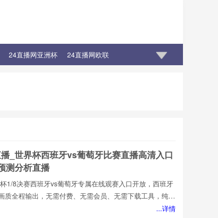
24直播网亚洲杯
24直播网欧联
直播_世界杯西班牙vs葡萄牙比赛直播高清入口
牙预测分析直播
墨世界杯1/8决赛西班牙vs葡萄牙专属在线观赛入口开放，西班牙
损画质全程输出，无需付费、无需会员、无需下载工具，纯网
也能轻松观赛。所有直播均以高清品质和稳定流畅的播放呈
...详情
西班牙vs葡萄牙直播网专注顶级西班牙vs葡萄牙赛事直播,