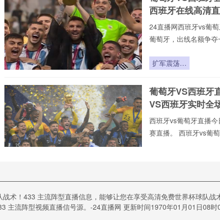
分档规则重
西班牙在线高清直
塑与地理回
避的隐形博
24直播网西班牙vs葡萄
弈
葡萄牙，出线名额争夺
不用24直播网不花钱。
射手榜、助攻榜。来24
扩军震荡：
直播今日开打!24直播
美加墨世界
24直播网专门提供:西班
杯小组赛的
葡萄牙VS西班牙
萄牙高清在线比赛免
爆点逻辑
VS西班牙实时全
西班牙vs葡萄牙直播今日
赛直播。 西班牙vs葡萄
vs葡萄牙免费视频直播
录像回放、 西班牙v
2026世界
们可免费观赏最新的 西
杯前瞻：东
道主红利与
葡萄牙VS西班牙
跨洲变局下
队战术！433 主流阵型直播信息，能够让您在享受高清免费世界杯球队战术
萄牙VS西班牙比
的战术重构
33 主流阵型视频直播信号源。-24直播网 更新时间1970年01月01日08时0
24直播网⚡️C罗⚡️虔