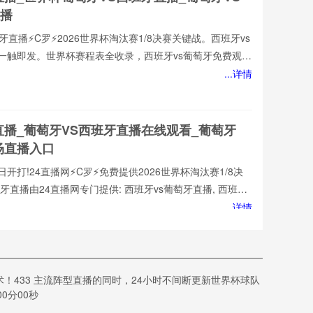
播
牙直播⚡️C罗⚡️2026世界杯淘汰赛1/8决赛关键战。西班牙vs
一触即发。世界杯赛程表全收录，西班牙vs葡萄牙免费观看
1080P高清流畅，中文解说陪你到终场。实时更新积分榜、
...详情
直播网，西班牙vs葡萄牙直播就在这里！西班牙vs葡萄牙
网免费提供2026世界杯小组赛直播。西班牙vs葡萄牙直播由
牙vs葡萄牙直播,西班牙vs葡萄牙免费视频直播,西班牙vs葡
直播_葡萄牙VS西班牙直播在线观看_葡萄牙
场直播入口
开打!24直播网⚡️C罗⚡️免费提供2026世界杯淘汰赛1/8决
牙直播由24直播网专门提供: 西班牙vs葡萄牙直播, 西班牙
, 西班牙vs葡萄牙高清在线比赛免费直播、 西班牙vs葡萄牙
...详情
s葡萄牙视频以及足球直播,世界杯直播等多项体育赛事。球迷
班牙vs葡萄牙直播
直播在线观看_世界杯葡萄牙VS西班牙直播_葡
！433 主流阵型直播的同时，24小时不间断更新世界杯球队
赛观看直达入口
0分00秒
诚为您提供:西班牙vs葡萄牙直播,西班牙vs葡萄牙直播免费观看