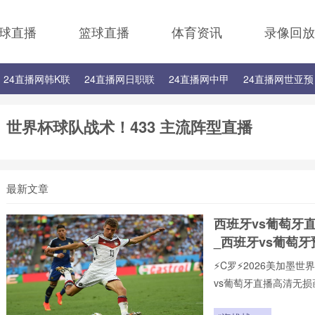
球直播
篮球直播
体育资讯
录像回放
24直播网韩K联
24直播网日职联
24直播网中甲
24直播网世亚预
24直播网西甲
24直播网德甲
24直播网欧冠
24直播网中超
世界杯球队战术！433 主流阵型直播
最新文章
西班牙vs葡萄牙
_西班牙vs葡萄
⚡️C罗⚡️2026美加
vs葡萄牙直播高清无
页在线播放，新手球迷
现,打造沉浸式观赛感受