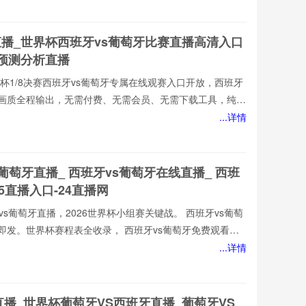
优质的西班牙vs葡萄牙直播服务,涵盖西班牙vs葡萄牙比
牙视频观看无插件,西班牙vs葡萄牙直播高清免费观看等热门
直播_世界杯西班牙vs葡萄牙比赛直播高清入口
新西班牙vs葡
牙预测分析直播
墨世界杯1/8决赛西班牙vs葡萄牙专属在线观赛入口开放，西班牙
损画质全程输出，无需付费、无需会员、无需下载工具，纯网
也能轻松观赛。所有直播均以高清品质和稳定流畅的播放呈
...详情
西班牙vs葡萄牙直播网专注顶级西班牙vs葡萄牙赛事直播,
优质的西班牙vs葡萄牙直播服务,涵盖西班牙vs葡萄牙比
牙视频观看无插件,西班牙vs葡萄牙直播高清免费观看等热门
s葡萄牙直播_ 西班牙vs葡萄牙在线直播_ 西班
新西班牙vs葡
V5直播入口-24直播网
班牙vs葡萄牙直播，2026世界杯小组赛关键战。 西班牙vs葡萄
即发。世界杯赛程表全收录， 西班牙vs葡萄牙免费观看不
080P高清流畅，中文解说陪你到终场。实时更新积分榜、射
...详情
播网， 西班牙vs葡萄牙直播就在这里！
直播_世界杯葡萄牙VS西班牙直播_葡萄牙VS