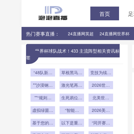
首页
足
热门赛事直播：
24直播网英超
24直播网世界杯
24直播网意甲
24直播网法甲
世界杯球队战术！433 主流阵型相关资讯标
签
“48队新秩
草根黑马挑
竞技为续：
序：种子制
战豪门铁
新西兰入场
度变革与洲
**沙漠钢骑
壁：北美附
激光笔再成
2026世界
即战场序
际博弈暗
与电流极
加赛谁主沉
判罚隐患”
杯决赛场地
章”
速：约旦世
**“规则重
流”
生死易位：
浮？
深度测评：
北美世界
界杯的机械
塑
2026扩军
大都会人寿
杯：绿茵新
虚拟绿茵同
交响**
后净胜球
“智能哨
球场各看台
势力背后的
2026美加
频振：数字
的‘降权’逻
音”首现世
视野分级报
墨世界杯扩
权力暗战
分身共燃决
基于您的要
以下是重写
界杯：VAR
辑”**
“同开赛规
军名额分
告
赛夜
求
后的标题：
进化至AI辅
配：各大洲
则如何重塑