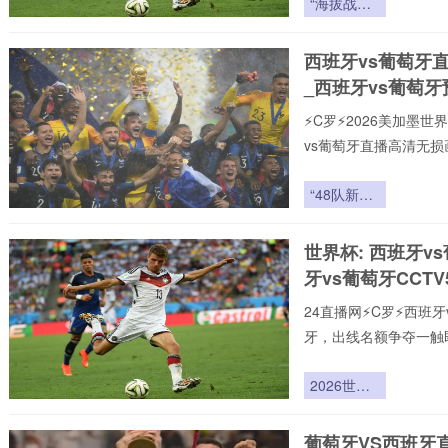
“海拔战术
致力于为大家提供稳定、
革命：瓜达
赛直播,西班牙vs葡萄
拉哈拉如何
西班牙vs葡萄牙
联赛。24小时不间断更
撕裂2026
_西班牙vs葡萄
世界杯的攻
防逻辑”
⚡️C罗⚡️2026美加
vs葡萄牙直播高清无
页在线播放，新手球迷
现,打造沉浸式观赛感受
“48队新秩
致力于为大家提供稳定、
序：种子制
赛直播,西班牙vs葡萄
度变革与洲
世界杯: 西班牙v
联赛。24小时不间断更
际博弈暗
牙vs葡萄牙CCT
流”
24直播网⚡️C罗⚡️西
牙，出线名额争夺一触
用24直播网不花钱。1
手榜、助攻榜。来24直
2026世界
杯48队扩
军：种子队
葡萄牙VS西班牙