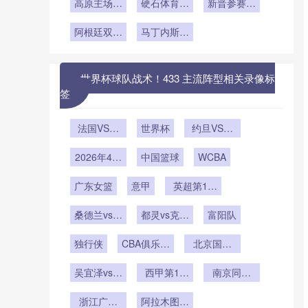
高原主场的
硬石体育场
<br /> <br
助时代
足联博弈暗
小组第三出
新晋参赛国
/> **2026
气候博弈：
迎战加勒比
战与投票背
线版图——
的备战策略
年世界杯
瓜达拉哈拉
阿根廷双中
季风：美加
马丁内斯重
后的权力游
美加墨世界
与周期解析
VAR操作室
与阿克伦球
卫坚如磐石
墨世界杯排
塑葡萄牙：
杯晋级博弈
戏
热环境对裁
场的世界杯
水系统极限
桑托斯时代
新变量”
判认知专注
前瞻
压力测试全
终结后的战
世界杯球队战术！433 主流阵型相关录像标
度的影响机
术变局
解析
签
制研究**
法国VS伊
世界杯
约旦VS阿
拉克直播法
尔及利亚直
2026年4月
国VS伊拉
中国篮球
播约旦VS
WCBA
克在线直播
6日
阿尔及利亚
广东女篮
意甲
英超第16
在线直播
轮
桑德兰vs纽
都灵vs克雷
富阳队
卡斯尔联
莫内塞
独行侠
CBA俱乐部
北京国安
杯南宁赛区
U21
吴宜泽vs迈
西甲第14
南京同曦
克尔-霍尔
轮
U19
浙江广厦
特
阿拉木图凯